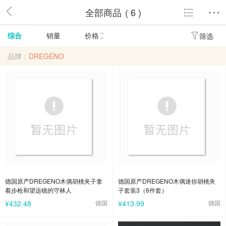
全部商品
( 6 )
综合
销量
价格
筛选
品牌：
DREGENO
德国原产DREGENO木偶胡桃夹子拿
德国原产DREGENO木偶迷你胡桃夹
着步枪和望远镜的守林人
子套装3（6件套）
¥432.48
德国
¥413.99
德国